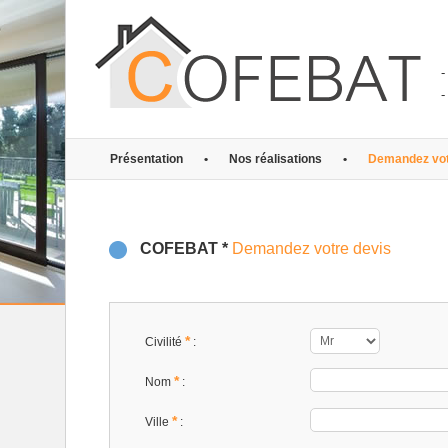
-
-
Présentation
•
Nos réalisations
•
Demandez vot
COFEBAT *
Demandez votre devis
*
Civilité
:
*
Nom
:
*
Ville
: